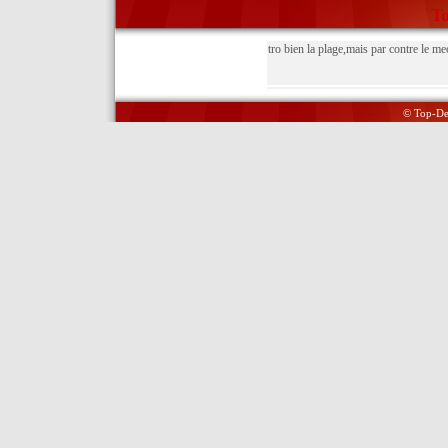
To
tro bien la plage,mais par contre le me
© Top-Del