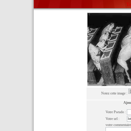
To
Notez cette image :
Ajou
Votre Pseudo :
Votre url :
votre commentaire