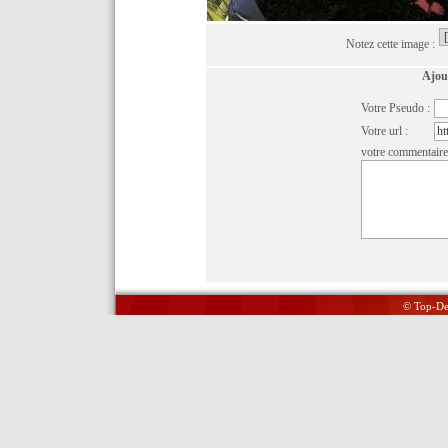
Notez cette image :
Ajou
Votre Pseudo :
Votre url :
votre commentaire
© Top-Del