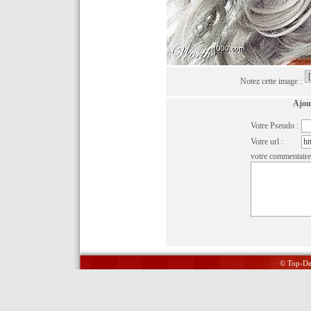
Notez cette image :
Ajou
Votre Pseudo :
Votre url :
votre commentaire
© Top-Del