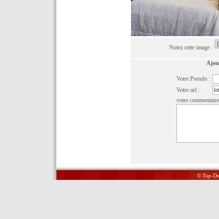
Notez cette image :
Ajou
Votre Pseudo :
Votre url :
votre commentaire
© Top-Del