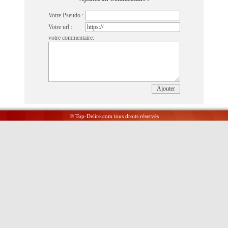
Votre Pseudo :
Votre url :
votre commentaire:
© Top-Delire.com tous droits réservés