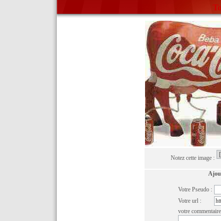
To
Notez cette image :
Ajou
Votre Pseudo :
Votre url :
votre commentaire