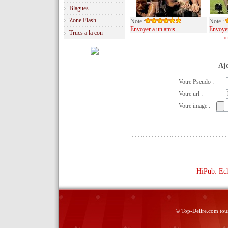
Blagues
Zone Flash
Note :
Note :
Envoyer a un amis
Envoyer
Trucs a la con
<
Ajo
Votre Pseudo :
Votre url :
Votre image :
HiPub: Ech
© Top-Delire.com tous