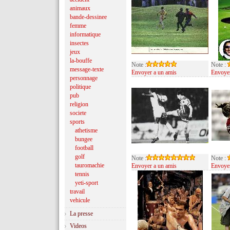
animaux
bande-dessinee
femme
informatique
insectes
jeux
la-bouffe
Note :
Note :
message-texte
Envoyer a un amis
Envoyer
personnage
politique
pub
religion
societe
sports
athetisme
bungee
football
golf
Note :
Note :
tauromachie
Envoyer a un amis
Envoyer
tennis
yeti-sport
travail
vehicule
La presse
Videos