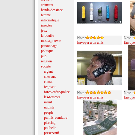
animaux
bande-dessinee
femme
informatique
insectes
jeux
la-bouffe
Note :
Note :
message-texte
Envoyer a un amis
Envoyer
personnage
politique
pub
religion
societe
argent
cheveux
climat
fegniant
force-ordre-police
Note :
Note :
les-femmes
Envoyer a un amis
Envoyer
manif
nudiste
people
permis-conduire
piercing
poubelle
preservatif