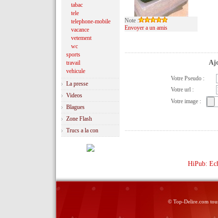
tabac
tele
Note :
telephone-mobile
Envoyer a un amis
vacance
vetement
wc
sports
Ajo
travail
vehicule
Votre Pseudo :
La presse
Votre url :
Videos
Votre image :
Blagues
Zone Flash
Trucs a la con
HiPub: Ech
© Top-Delire.com tous