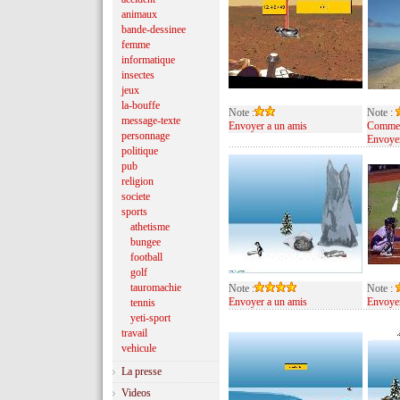
animaux
bande-dessinee
femme
informatique
insectes
jeux
la-bouffe
Note :
Note :
message-texte
Envoyer a un amis
Comment
personnage
Envoyer
politique
pub
religion
societe
sports
athetisme
bungee
football
golf
tauromachie
Note :
Note :
Envoyer a un amis
Envoyer
tennis
yeti-sport
travail
vehicule
La presse
Videos