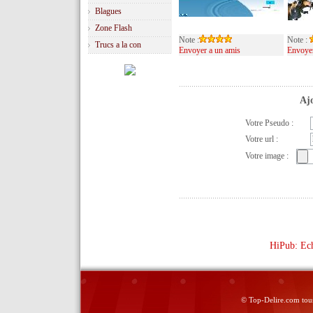
Blagues
Zone Flash
Note :
Note :
Trucs a la con
Envoyer a un amis
Envoyer
Ajo
Votre Pseudo :
Votre url :
Votre image :
HiPub: Ech
© Top-Delire.com tous