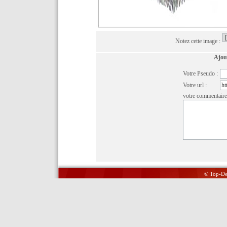
Notez cette image :
Ajou
Votre Pseudo :
Votre url :
votre commentaire
© Top-Del