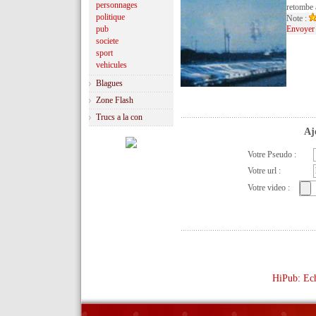
personnages
retombe a
politique
Note :
pub
Envoyer 
societe
sport
vehicules
Blagues
Zone Flash
Trucs a la con
Aj
Votre Pseudo :
Votre url :
Votre video :
HiPub: Ech