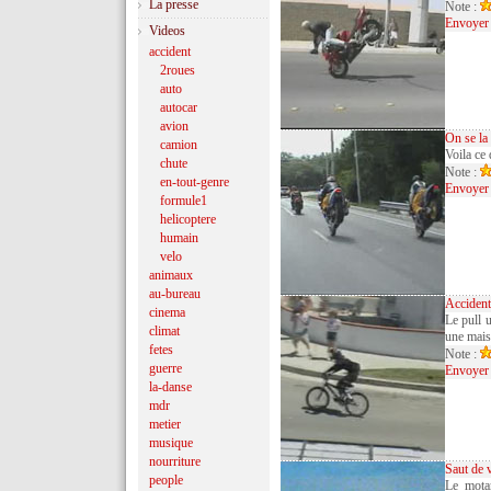
La presse
Note :
Envoyer 
Videos
accident
2roues
auto
autocar
avion
On se la
camion
Voila ce 
chute
Note :
en-tout-genre
Envoyer 
formule1
helicoptere
humain
velo
animaux
au-bureau
Accident
cinema
Le pull u
climat
une mais
fetes
Note :
guerre
Envoyer 
la-danse
mdr
metier
musique
nourriture
Saut de 
people
Le mota