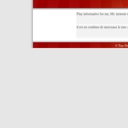
To
Play informative for me, Mr. inrteent w
il est en combien de morceaux le mec a 
© Top-Del